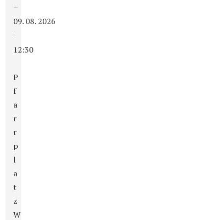
–
09. 08. 2026
|
12:30
P
f
a
r
r
p
l
a
t
z
W