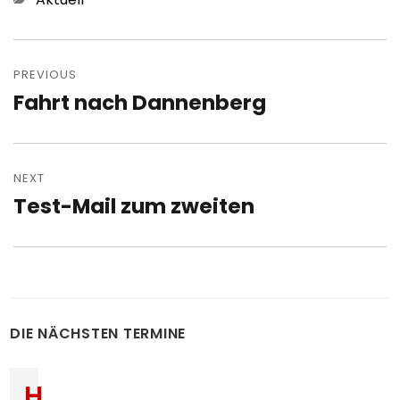
Post
navigation
PREVIOUS
Fahrt nach Dannenberg
Previous
post:
NEXT
Test-Mail zum zweiten
Next
post:
DIE NÄCHSTEN TERMINE
H