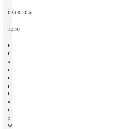
–
09. 08. 2026
|
12:30
P
f
a
r
r
p
l
a
t
z
W