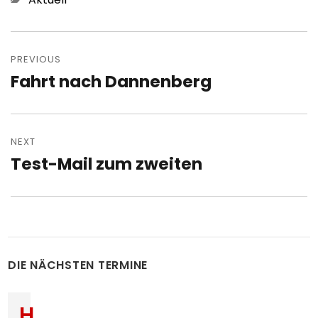
Post
navigation
PREVIOUS
Fahrt nach Dannenberg
Previous
post:
NEXT
Test-Mail zum zweiten
Next
post:
DIE NÄCHSTEN TERMINE
H