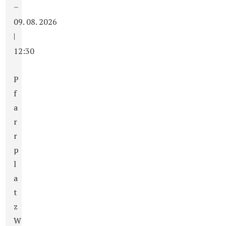
–
09. 08. 2026
|
12:30
P
f
a
r
r
p
l
a
t
z
W