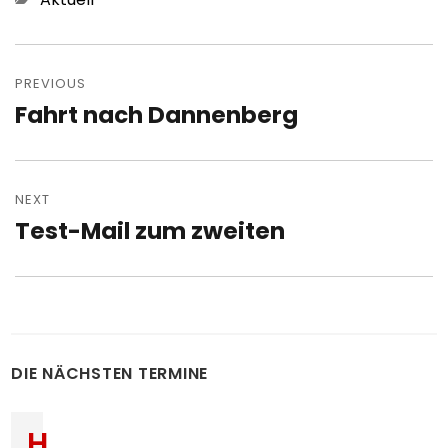
Post
navigation
PREVIOUS
Fahrt nach Dannenberg
Previous
post:
NEXT
Test-Mail zum zweiten
Next
post:
DIE NÄCHSTEN TERMINE
H