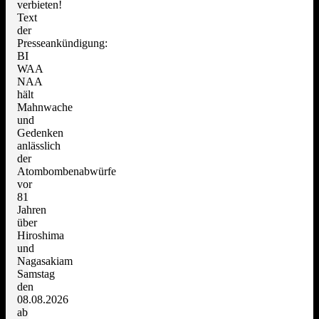
verbieten!
Text
der
Presseankündigung:
BI
WAA
NAA
hält
Mahnwache
und
Gedenken
anlässlich
der
Atombombenabwürfe
vor
81
Jahren
über
Hiroshima
und
Nagasakiam
Samstag
den
08.08.2026
ab