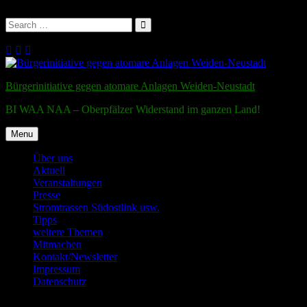
Search
for:
Search
Skip
to
content
Bürgerinitiative gegen atomare Anlagen Weiden-Neustadt
BI WAA NAA – Oberpfälzer Widerstand im ganzen Land!
Menu
Über uns
Aktuell
Veranstaltungen
Presse
Stromtrassen Südostlink usw.
Tipps
weitere Themen
Mitmachen
Kontakt/Newsletter
Impressum
Datenschutz