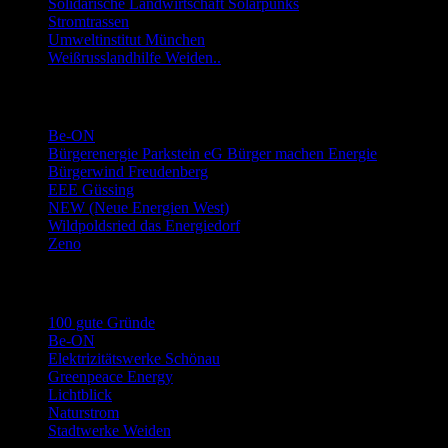
Solidarische Landwirtschaft Solarpunks
Stromtrassen
Umweltinstitut München
Weißrusslandhilfe Weiden..
Links Energie-Genossenschaften usw.
Be-ON
Bürgerenergie Parkstein eG Bürger machen Energie
Bürgerwind Freudenberg
EEE Güssing
NEW (Neue Energien West)
Wildpoldsried das Energiedorf
Zeno
Links Stromwechsel
100 gute Gründe
Be-ON
Elektrizitätswerke Schönau
Greenpeace Energy
Lichtblick
Naturstrom
Stadtwerke Weiden