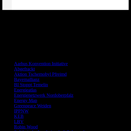
Distanzierung:
Links allgemein
Aarhus Konvention Initiative
Abgefrackt
Aktion Tschernobyl Pfreimd
Bayernallianz
BI Stoppt Temelin
Energieatlas
Energienetzwerk Nordoberpfalz
Energy Map
Greenpeace Weiden
IPPNW
KEB
LBV
Robin Wood