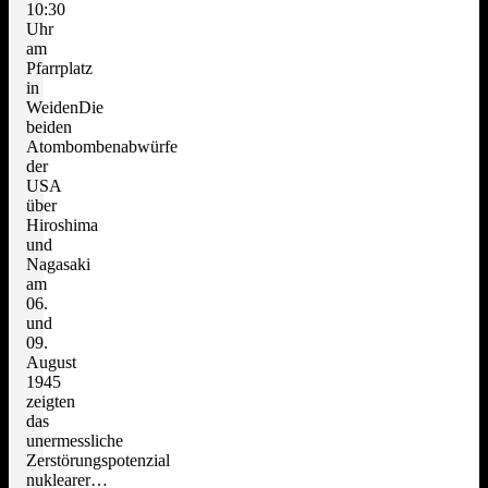
10:30
Uhr
am
Pfarrplatz
in
WeidenDie
beiden
Atombombenabwürfe
der
USA
über
Hiroshima
und
Nagasaki
am
06.
und
09.
August
1945
zeigten
das
unermessliche
Zerstörungspotenzial
nuklearer…