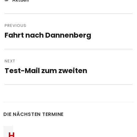
Post
navigation
PREVIOUS
Fahrt nach Dannenberg
Previous
post:
NEXT
Test-Mail zum zweiten
Next
post:
DIE NÄCHSTEN TERMINE
H