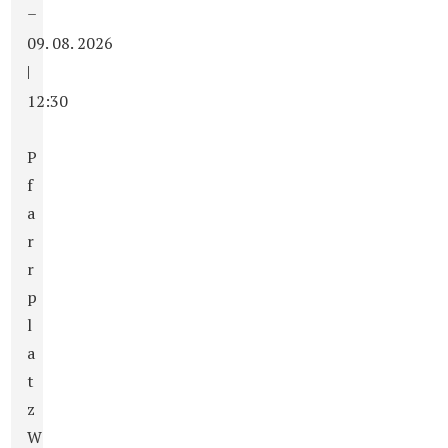
–
09. 08. 2026
|
12:30
P
f
a
r
r
p
l
a
t
z
W