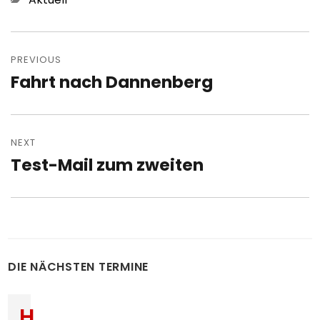
Post
navigation
PREVIOUS
Fahrt nach Dannenberg
Previous
post:
NEXT
Test-Mail zum zweiten
Next
post:
DIE NÄCHSTEN TERMINE
H