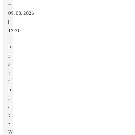
–
09. 08. 2026
|
12:30
P
f
a
r
r
p
l
a
t
z
W