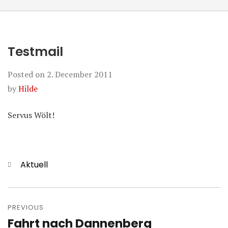
Testmail
Posted on
2. December 2011
by
Hilde
Servus Wölt!
Categories
Aktuell
Post
navigation
PREVIOUS
Fahrt nach Dannenberg
Previous