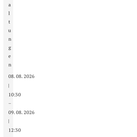
a
l
t
u
n
g
e
n
08. 08. 2026
|
10:30
–
09. 08. 2026
|
12:30