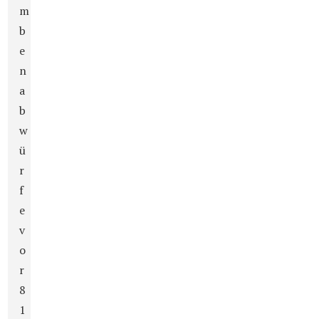
m
b
e
n
a
b
w
ü
r
f
e
v
o
r
8
1