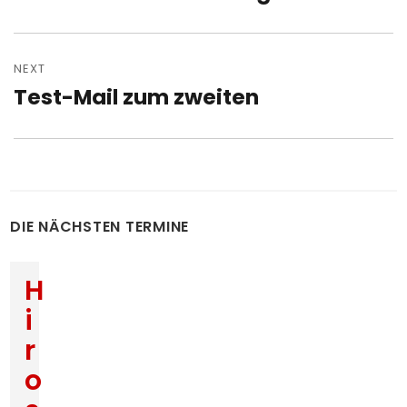
post:
NEXT
Test-Mail zum zweiten
Next
post:
DIE NÄCHSTEN TERMINE
H
i
r
o