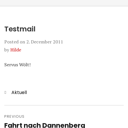
Testmail
Posted on
2. December 2011
by
Hilde
Servus Wölt!
Categories
Aktuell
Post
navigation
PREVIOUS
Fahrt nach Dannenberg
Previous