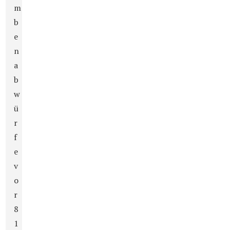
m
b
e
n
a
b
w
ü
r
f
e
v
o
r
8
1