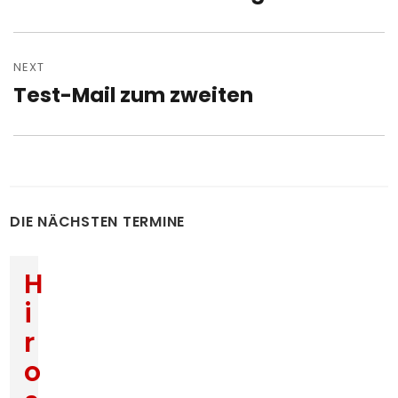
post:
NEXT
Test-Mail zum zweiten
Next
post:
DIE NÄCHSTEN TERMINE
H
i
r
o