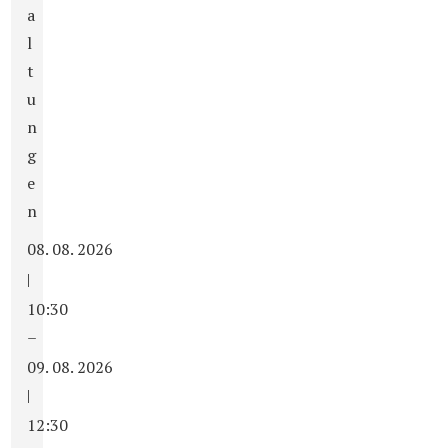
a
l
t
u
n
g
e
n
08. 08. 2026
|
10:30
–
09. 08. 2026
|
12:30