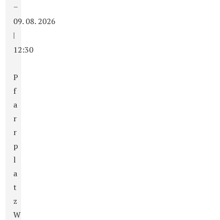
–
09. 08. 2026
|
12:30
P
f
a
r
r
p
l
a
t
z
W