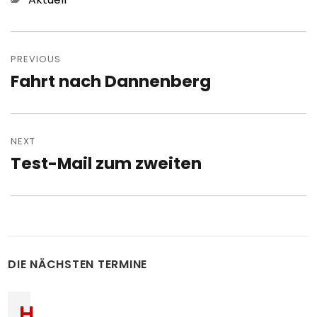
Post
navigation
PREVIOUS
Fahrt nach Dannenberg
Previous
post:
NEXT
Test-Mail zum zweiten
Next
post:
DIE NÄCHSTEN TERMINE
H