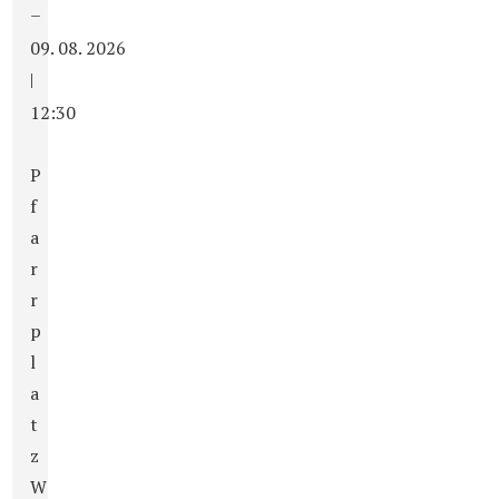
–
09. 08. 2026
|
12:30
P
f
a
r
r
p
l
a
t
z
W