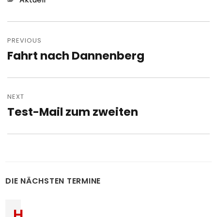
Post
navigation
PREVIOUS
Fahrt nach Dannenberg
Previous
post:
NEXT
Test-Mail zum zweiten
Next
post:
DIE NÄCHSTEN TERMINE
H