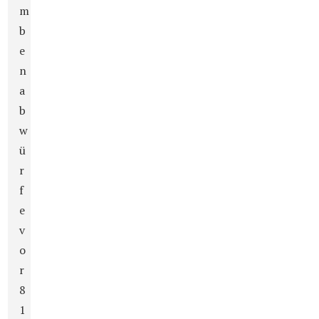
m
b
e
n
a
b
w
ü
r
f
e
v
o
r
8
1