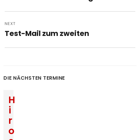
post:
NEXT
Test-Mail zum zweiten
Next
post:
DIE NÄCHSTEN TERMINE
H
i
r
o