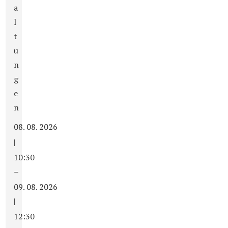
a
l
t
u
n
g
e
n
08. 08. 2026
|
10:30
–
09. 08. 2026
|
12:30