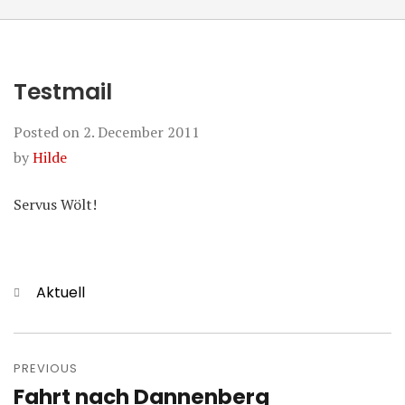
Testmail
Posted on
2. December 2011
by
Hilde
Servus Wölt!
Categories
Aktuell
Post
navigation
PREVIOUS
Fahrt nach Dannenberg
Previous