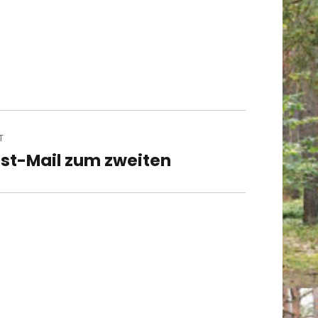
T
st-Mail zum zweiten
t
t: