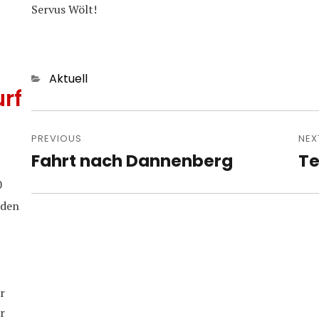
Servus Wölt!
Categories
Aktuell
rf
Post
navigation
PREVIOUS
NEX
Fahrt nach Dannenberg
Te
Previous
Nex
post:
pos
0
iden
r
r