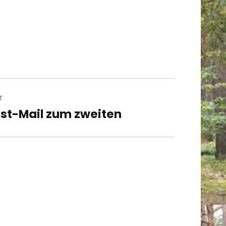
T
st-Mail zum zweiten
t
t: