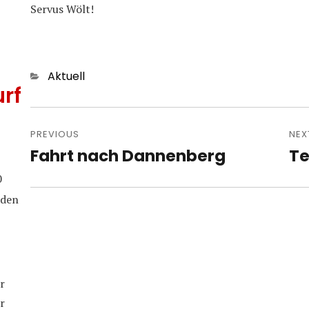
Servus Wölt!
Categories
Aktuell
rf
Post
navigation
PREVIOUS
NEX
Fahrt nach Dannenberg
Te
Previous
Nex
post:
pos
0
iden
r
r