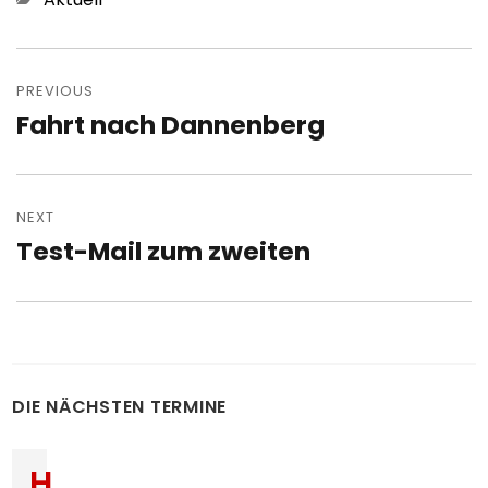
Post
navigation
PREVIOUS
Fahrt nach Dannenberg
Previous
post:
NEXT
Test-Mail zum zweiten
Next
post:
DIE NÄCHSTEN TERMINE
H