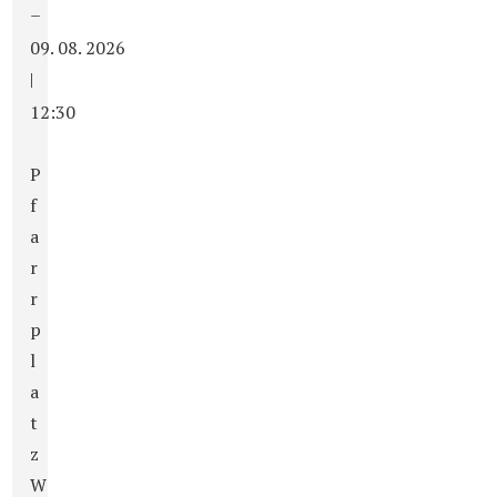
–
09. 08. 2026
|
12:30
P
f
a
r
r
p
l
a
t
z
W