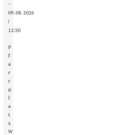
–
09. 08. 2026
|
12:30
P
f
a
r
r
p
l
a
t
z
W