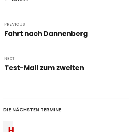
Post
navigation
PREVIOUS
Fahrt nach Dannenberg
Previous
post:
NEXT
Test-Mail zum zweiten
Next
post:
DIE NÄCHSTEN TERMINE
H