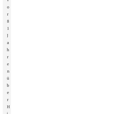
o
r
8
1
J
a
h
r
e
n
ü
b
e
r
H
i