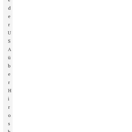
d
e
r
U
S
A
ü
b
e
r
H
i
r
o
s
h