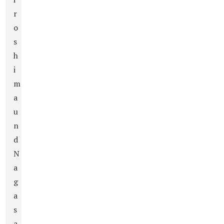
r
o
s
h
i
m
a
u
n
d
N
a
g
a
s
a