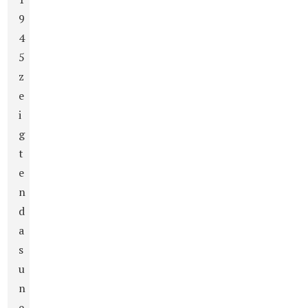
9
4
5
z
e
i
g
t
e
n
d
a
s
u
n
e