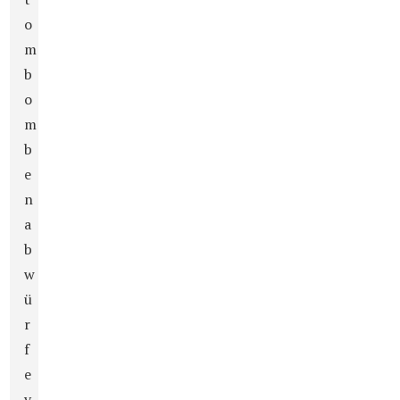
o
m
b
o
m
b
e
n
a
b
w
ü
r
f
e
v