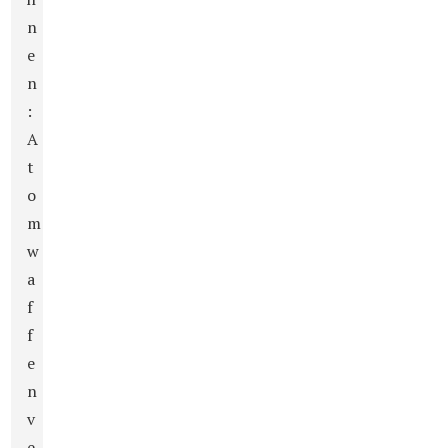
n
e
n
:
A
t
o
m
w
a
f
f
e
n
v
e