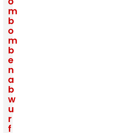
o
m
b
o
m
b
e
n
a
b
w
u
r
f