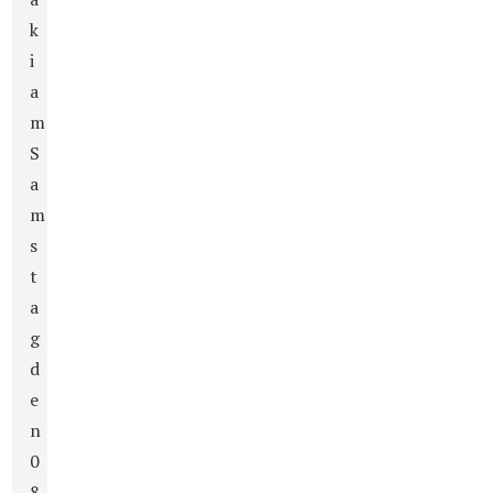
k
i
a
m
S
a
m
s
t
a
g
d
e
n
0
8