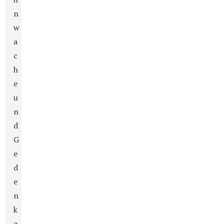
n
w
a
c
h
e
u
n
d
G
e
d
e
n
k
e