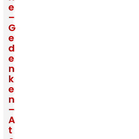
e
–
G
e
d
e
n
k
e
n
–
A
t