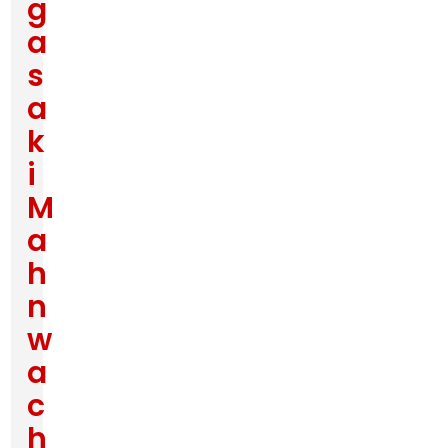
g
a
s
a
k
i
M
a
h
n
w
a
c
h