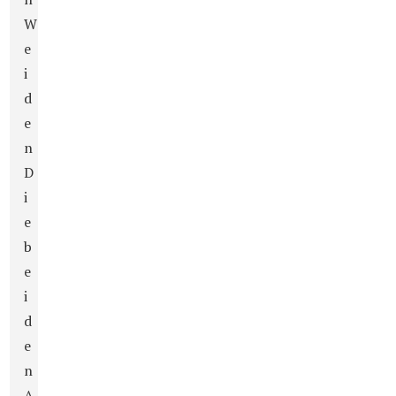
W
e
i
d
e
n
D
i
e
b
e
i
d
e
n
A