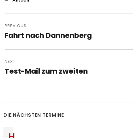
Post
navigation
PREVIOUS
Fahrt nach Dannenberg
Previous
post:
NEXT
Test-Mail zum zweiten
Next
post:
DIE NÄCHSTEN TERMINE
H