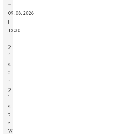
–
09. 08. 2026
|
12:30
P
f
a
r
r
p
l
a
t
z
W