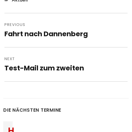
Post
navigation
PREVIOUS
Fahrt nach Dannenberg
Previous
post:
NEXT
Test-Mail zum zweiten
Next
post:
DIE NÄCHSTEN TERMINE
H