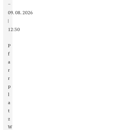
–
09. 08. 2026
|
12:30
P
f
a
r
r
p
l
a
t
z
W