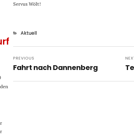
Servus Wölt!
Categories
Aktuell
rf
Post
navigation
PREVIOUS
NEX
Fahrt nach Dannenberg
Te
Previous
Nex
post:
pos
0
iden
r
r