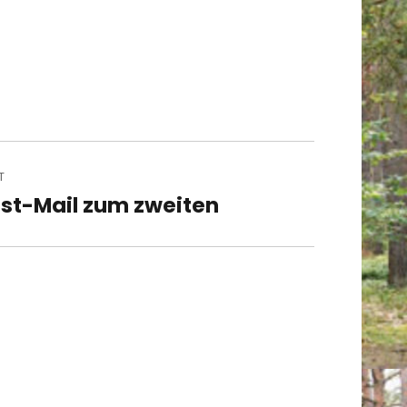
T
st-Mail zum zweiten
t
t: