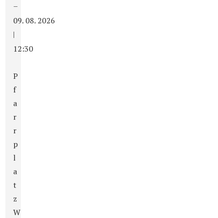
–
09. 08. 2026
|
12:30
P
f
a
r
r
p
l
a
t
z
W