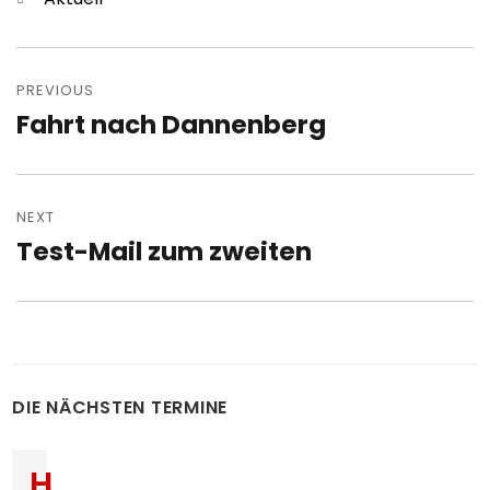
Post
navigation
PREVIOUS
Fahrt nach Dannenberg
Previous
post:
NEXT
Test-Mail zum zweiten
Next
post:
DIE NÄCHSTEN TERMINE
H