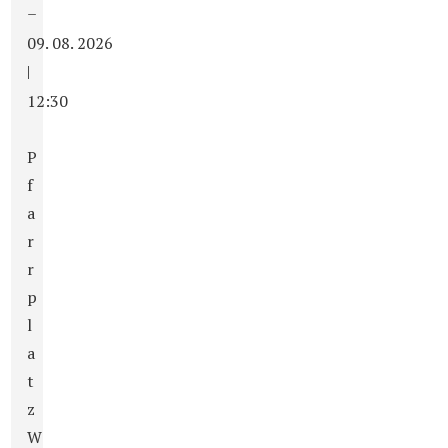
–
09. 08. 2026
|
12:30
P
f
a
r
r
p
l
a
t
z
W