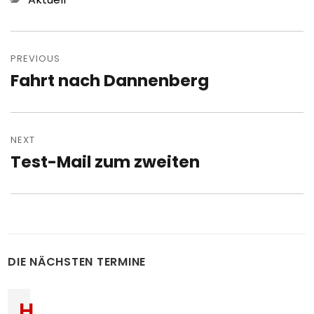
Post
navigation
PREVIOUS
Fahrt nach Dannenberg
Previous
post:
NEXT
Test-Mail zum zweiten
Next
post:
DIE NÄCHSTEN TERMINE
H