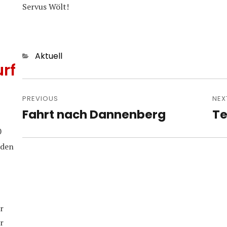
Servus Wölt!
Categories
Aktuell
rf
Post
navigation
PREVIOUS
NEX
Fahrt nach Dannenberg
Te
Previous
Nex
post:
pos
0
iden
r
r