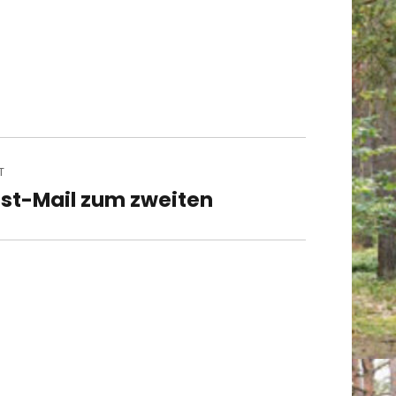
T
st-Mail zum zweiten
t
t: