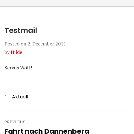
Testmail
Posted on
2. December 2011
by
Hilde
Servus Wölt!
Categories
Aktuell
Post
navigation
PREVIOUS
Fahrt nach Dannenberg
Previous