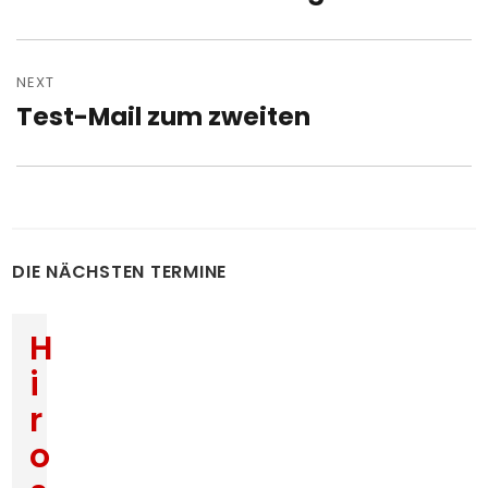
post:
NEXT
Test-Mail zum zweiten
Next
post:
DIE NÄCHSTEN TERMINE
H
i
r
o