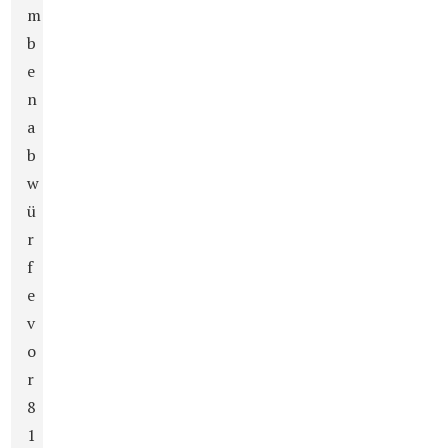
m
b
e
n
a
b
w
ü
r
f
e
v
o
r
8
1