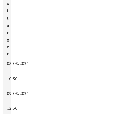
a
l
t
u
n
g
e
n
08. 08. 2026
|
10:30
–
09. 08. 2026
|
12:30