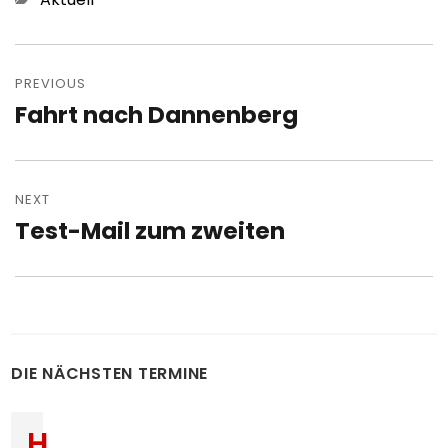
Post
navigation
PREVIOUS
Fahrt nach Dannenberg
Previous
post:
NEXT
Test-Mail zum zweiten
Next
post:
DIE NÄCHSTEN TERMINE
H