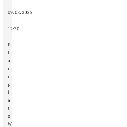
–
09. 08. 2026
|
12:30
P
f
a
r
r
p
l
a
t
z
W