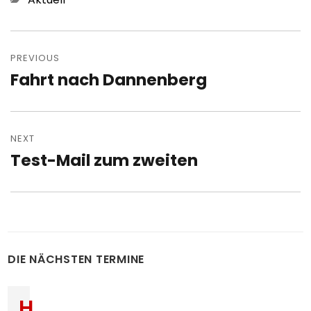
Post
navigation
PREVIOUS
Fahrt nach Dannenberg
Previous
post:
NEXT
Test-Mail zum zweiten
Next
post:
DIE NÄCHSTEN TERMINE
H