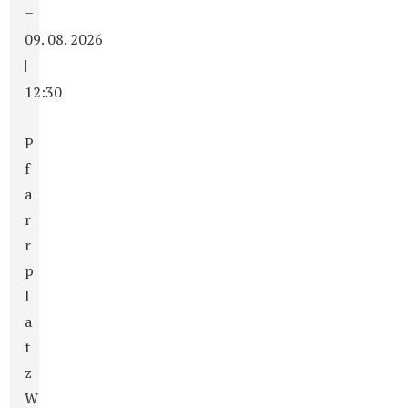
–
09. 08. 2026
|
12:30
P
f
a
r
r
p
l
a
t
z
W