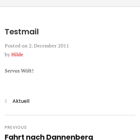
Testmail
Posted on
2. December 2011
by
Hilde
Servus Wölt!
Categories
Aktuell
Post
navigation
PREVIOUS
Fahrt nach Dannenberg
Previous