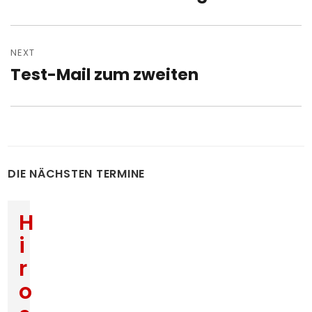
post:
NEXT
Test-Mail zum zweiten
Next
post:
DIE NÄCHSTEN TERMINE
H
i
r
o