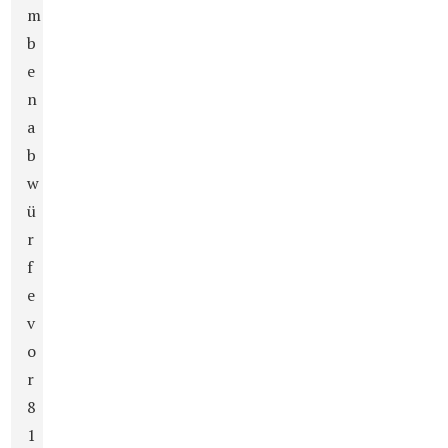
m
b
e
n
a
b
w
ü
r
f
e
v
o
r
8
1