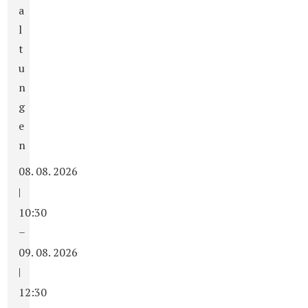
a
l
t
u
n
g
e
n
08. 08. 2026
|
10:30
–
09. 08. 2026
|
12:30