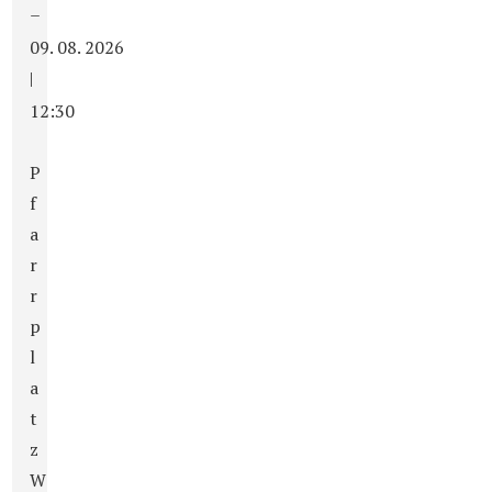
–
09. 08. 2026
|
12:30
P
f
a
r
r
p
l
a
t
z
W