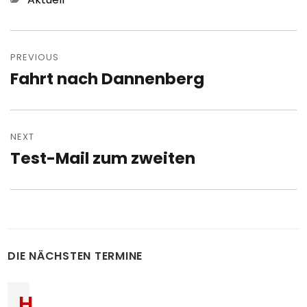
Post
navigation
PREVIOUS
Fahrt nach Dannenberg
Previous
post:
NEXT
Test-Mail zum zweiten
Next
post:
DIE NÄCHSTEN TERMINE
H