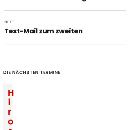
post:
NEXT
Test-Mail zum zweiten
Next
post:
DIE NÄCHSTEN TERMINE
H
i
r
o