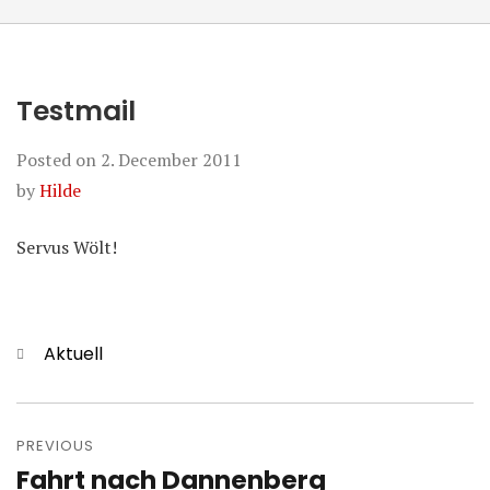
Testmail
Posted on
2. December 2011
by
Hilde
Servus Wölt!
Categories
Aktuell
Post
navigation
PREVIOUS
Fahrt nach Dannenberg
Previous