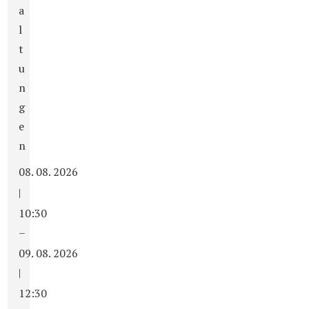
a
l
t
u
n
g
e
n
08. 08. 2026
|
10:30
–
09. 08. 2026
|
12:30