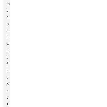
m
b
e
n
a
b
w
ü
r
f
e
v
o
r
8
1