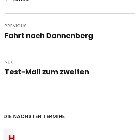
Post
navigation
PREVIOUS
Fahrt nach Dannenberg
Previous
post:
NEXT
Test-Mail zum zweiten
Next
post:
DIE NÄCHSTEN TERMINE
H