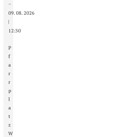
–
09. 08. 2026
|
12:30
P
f
a
r
r
p
l
a
t
z
W