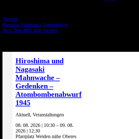
Servus Wölt!
Categories
Aktuell
Post
Previous
Previous
Fahrt nach Dannenberg
Next
post:
Next
Test-Mail zum zweiten
navigation
post:
Die nächsten Termine
Hiroshima und
Nagasaki
Mahnwache –
Gedenken –
Atombombenabwurf
1945
Aktuell, Veranstaltungen
08. 08. 2026
|
10:30
–
09. 08.
2026
|
12:30
Pfarrplatz Weiden nähe Oberes