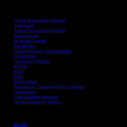
Links allgemein
Aarhus Konvention Initiative
Abgefrackt
Aktion Tschernobyl Pfreimd
Bayernallianz
BI Stoppt Temelin
Energieatlas
Energienetzwerk Nordoberpfalz
Energy Map
Greenpeace Weiden
IPPNW
KEB
LBV
Robin Wood
Solidarische Landwirtschaft Solarpunks
Stromtrassen
Umweltinstitut München
Weißrusslandhilfe Weiden..
Links Energie-Genossenschaften usw.
Be-ON