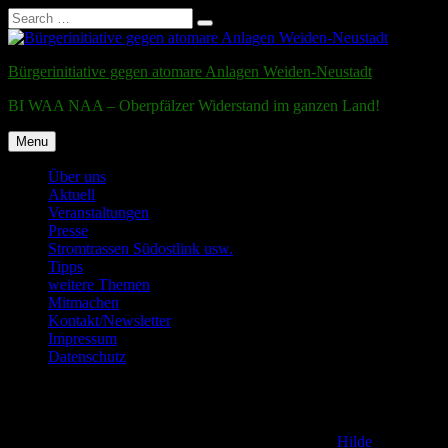
Search
Search
for:
Skip
to
Bürgerinitiative gegen atomare Anlagen Weiden-Neustadt
content
BI WAA NAA – Oberpfälzer Widerstand im ganzen Land!
Menu
Über uns
Aktuell
Veranstaltungen
Presse
Stromtrassen Südostlink usw.
Tipps
weitere Themen
Mitmachen
Kontakt/Newsletter
Impressum
Datenschutz
Testmail
Posted on
2. December 2011
11. December 2016
by
Hilde