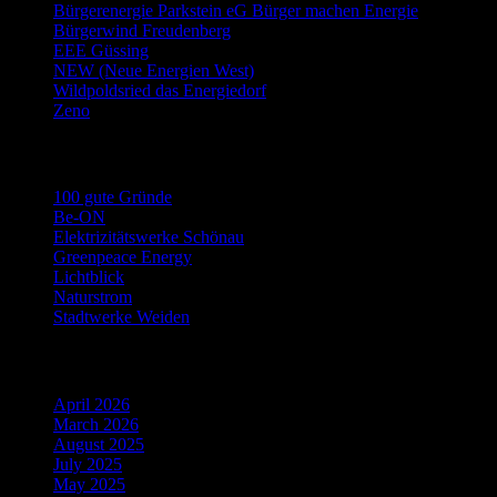
Bürgerenergie Parkstein eG Bürger machen Energie
Bürgerwind Freudenberg
EEE Güssing
NEW (Neue Energien West)
Wildpoldsried das Energiedorf
Zeno
Links Stromwechsel
100 gute Gründe
Be-ON
Elektrizitätswerke Schönau
Greenpeace Energy
Lichtblick
Naturstrom
Stadtwerke Weiden
Archiv
April 2026
March 2026
August 2025
July 2025
May 2025