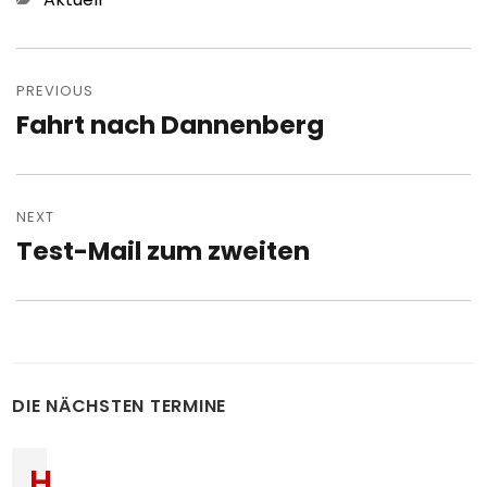
Post
navigation
PREVIOUS
Fahrt nach Dannenberg
Previous
post:
NEXT
Test-Mail zum zweiten
Next
post:
DIE NÄCHSTEN TERMINE
H