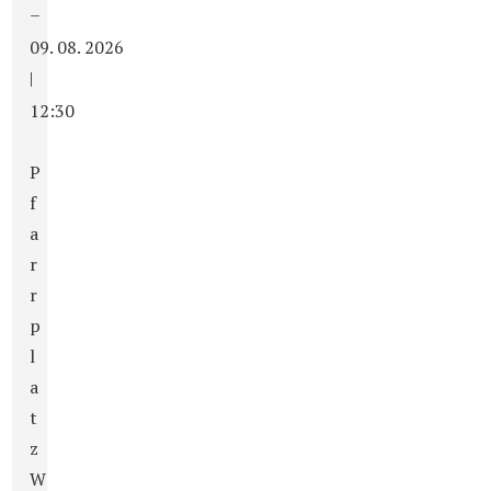
–
09. 08. 2026
|
12:30
P
f
a
r
r
p
l
a
t
z
W