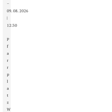
–
09. 08. 2026
|
12:30
P
f
a
r
r
p
l
a
t
z
W