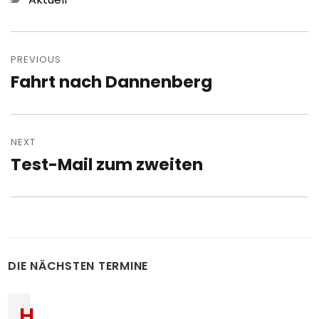
Post
navigation
PREVIOUS
Fahrt nach Dannenberg
Previous
post:
NEXT
Test-Mail zum zweiten
Next
post:
DIE NÄCHSTEN TERMINE
H