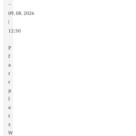
–
09. 08. 2026
|
12:30
P
f
a
r
r
p
l
a
t
z
W