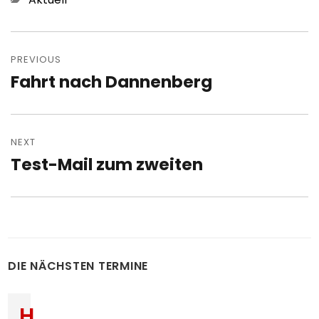
Post
navigation
PREVIOUS
Fahrt nach Dannenberg
Previous
post:
NEXT
Test-Mail zum zweiten
Next
post:
DIE NÄCHSTEN TERMINE
H