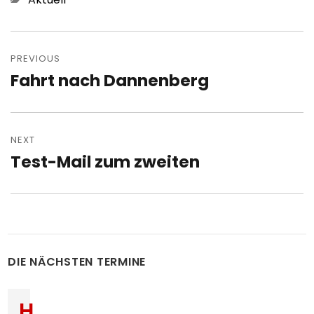
Post
navigation
PREVIOUS
Fahrt nach Dannenberg
Previous
post:
NEXT
Test-Mail zum zweiten
Next
post:
DIE NÄCHSTEN TERMINE
H