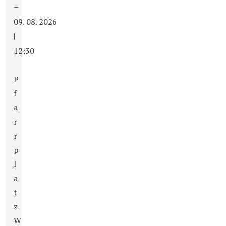
–
09. 08. 2026
|
12:30
P
f
a
r
r
p
l
a
t
z
W