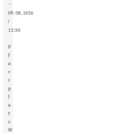
–
09. 08. 2026
|
12:30
P
f
a
r
r
p
l
a
t
z
W