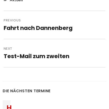
Post
navigation
PREVIOUS
Fahrt nach Dannenberg
Previous
post:
NEXT
Test-Mail zum zweiten
Next
post:
DIE NÄCHSTEN TERMINE
H