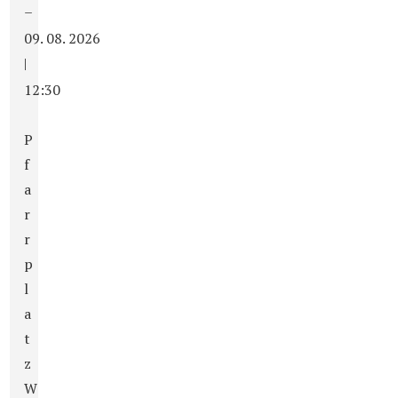
–
09. 08. 2026
|
12:30
P
f
a
r
r
p
l
a
t
z
W