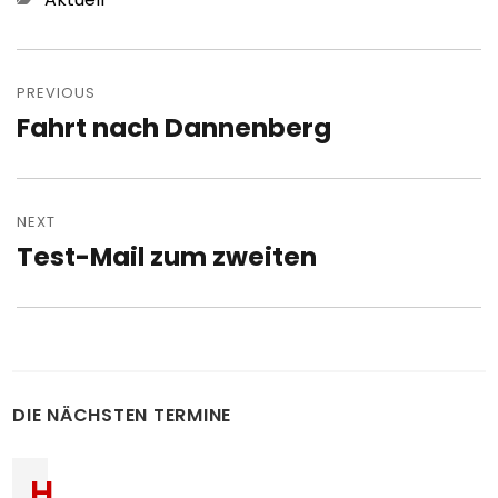
Post
navigation
PREVIOUS
Fahrt nach Dannenberg
Previous
post:
NEXT
Test-Mail zum zweiten
Next
post:
DIE NÄCHSTEN TERMINE
H