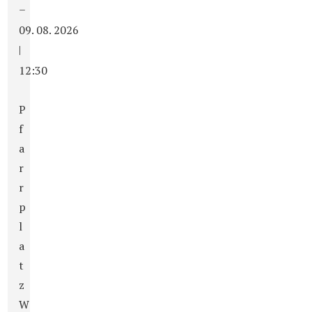
–
09. 08. 2026
|
12:30
P
f
a
r
r
p
l
a
t
z
W