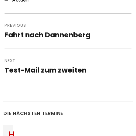
Post
navigation
PREVIOUS
Fahrt nach Dannenberg
Previous
post:
NEXT
Test-Mail zum zweiten
Next
post:
DIE NÄCHSTEN TERMINE
H