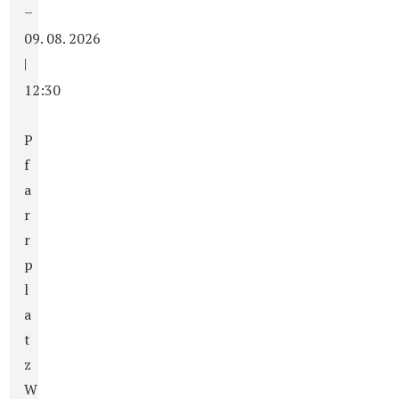
–
09. 08. 2026
|
12:30
P
f
a
r
r
p
l
a
t
z
W