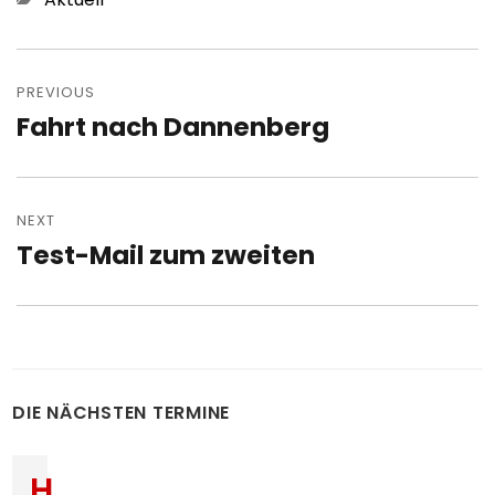
Post
navigation
PREVIOUS
Fahrt nach Dannenberg
Previous
post:
NEXT
Test-Mail zum zweiten
Next
post:
DIE NÄCHSTEN TERMINE
H