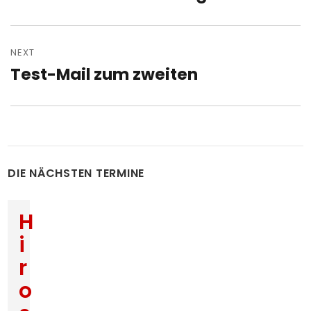
post:
NEXT
Test-Mail zum zweiten
Next
post:
DIE NÄCHSTEN TERMINE
H
i
r
o