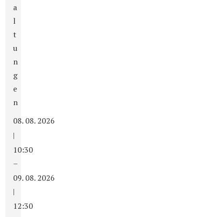
a
l
t
u
n
g
e
n
08. 08. 2026
|
10:30
–
09. 08. 2026
|
12:30