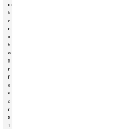
m
b
e
n
a
b
w
ü
r
f
e
v
o
r
8
1