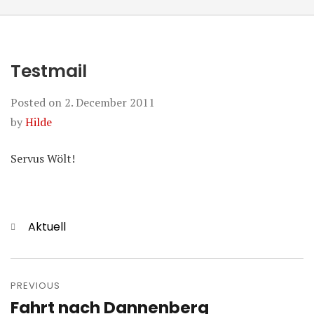
Testmail
Posted on
2. December 2011
by
Hilde
Servus Wölt!
Categories
Aktuell
Post
navigation
PREVIOUS
Fahrt nach Dannenberg
Previous