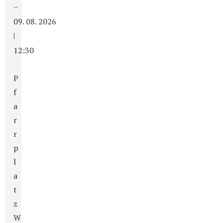
–
09. 08. 2026
|
12:30
P
f
a
r
r
p
l
a
t
z
W