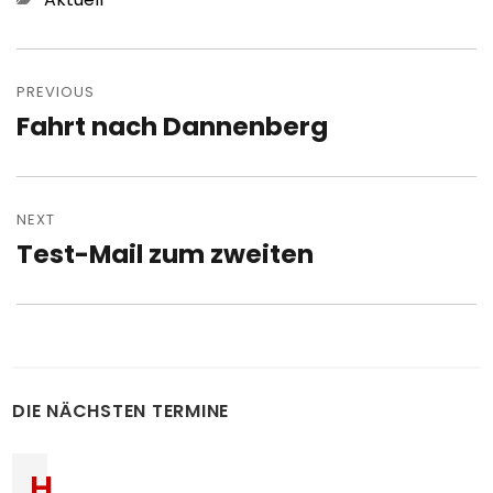
Post
navigation
PREVIOUS
Fahrt nach Dannenberg
Previous
post:
NEXT
Test-Mail zum zweiten
Next
post:
DIE NÄCHSTEN TERMINE
H