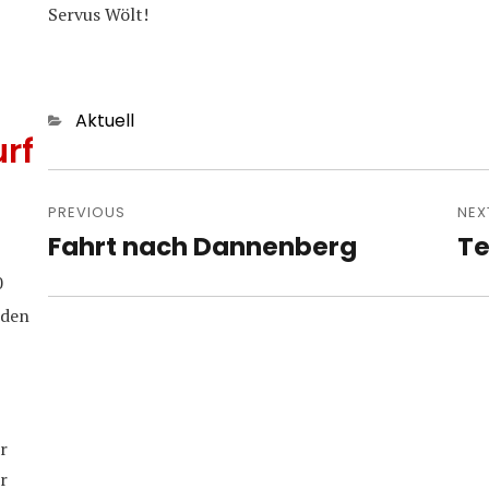
Servus Wölt!
Categories
Aktuell
rf
Post
navigation
PREVIOUS
NEX
Fahrt nach Dannenberg
Te
Previous
Nex
post:
pos
0
iden
r
r