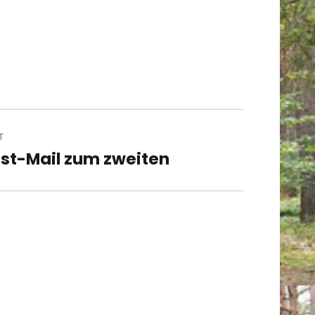
T
st-Mail zum zweiten
t
t: