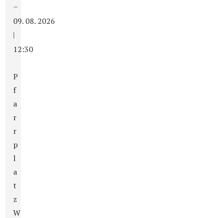
–
09. 08. 2026
|
12:30
P
f
a
r
r
p
l
a
t
z
W