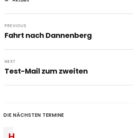
Post
navigation
PREVIOUS
Fahrt nach Dannenberg
Previous
post:
NEXT
Test-Mail zum zweiten
Next
post:
DIE NÄCHSTEN TERMINE
H