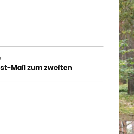
T
st-Mail zum zweiten
t
t: