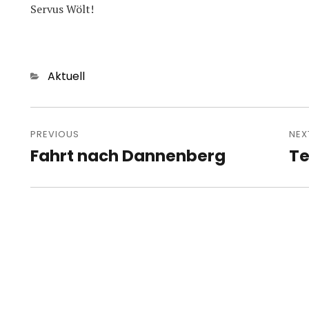
Servus Wölt!
Categories
Aktuell
Post
navigation
PREVIOUS
NEX
Fahrt nach Dannenberg
Te
Previous
Nex
post:
pos