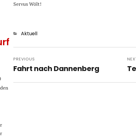
Servus Wölt!
Categories
Aktuell
rf
Post
navigation
PREVIOUS
NEX
Fahrt nach Dannenberg
Te
Previous
Nex
post:
pos
0
iden
r
r