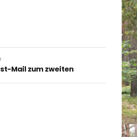
T
st-Mail zum zweiten
t
t: