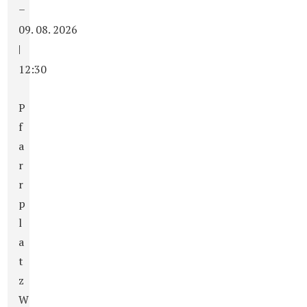
–
09. 08. 2026
|
12:30
P
f
a
r
r
p
l
a
t
z
W