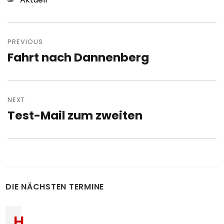
Post
navigation
PREVIOUS
Fahrt nach Dannenberg
Previous
post:
NEXT
Test-Mail zum zweiten
Next
post:
DIE NÄCHSTEN TERMINE
H