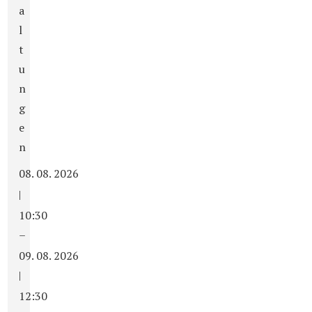
a
l
t
u
n
g
e
n
08. 08. 2026
|
10:30
–
09. 08. 2026
|
12:30