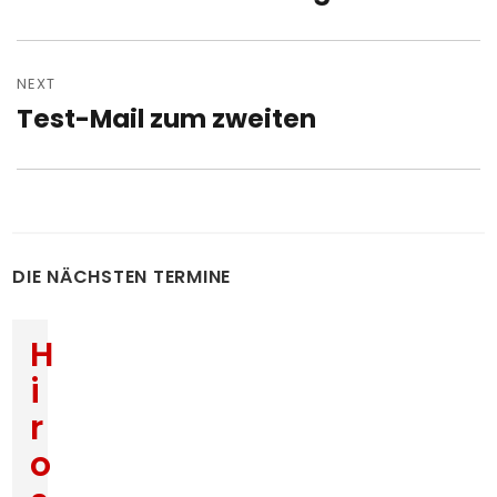
post:
NEXT
Test-Mail zum zweiten
Next
post:
DIE NÄCHSTEN TERMINE
H
i
r
o