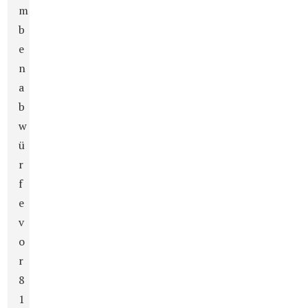
m
b
e
n
a
b
w
ü
r
f
e
v
o
r
8
1