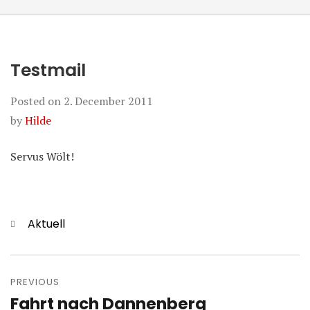
Testmail
Posted on
2. December 2011
by
Hilde
Servus Wölt!
Categories
Aktuell
Post
navigation
PREVIOUS
Fahrt nach Dannenberg
Previous