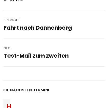
Post
navigation
PREVIOUS
Fahrt nach Dannenberg
Previous
post:
NEXT
Test-Mail zum zweiten
Next
post:
DIE NÄCHSTEN TERMINE
H