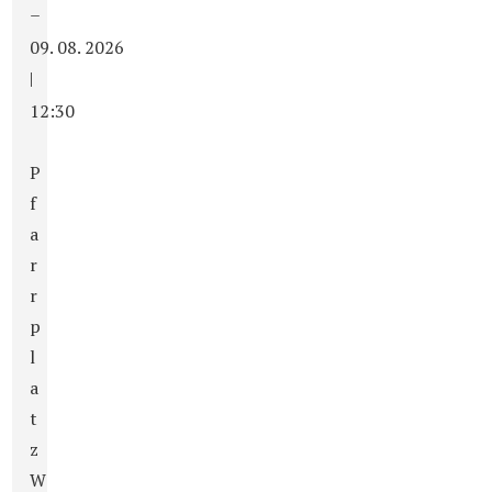
–
09. 08. 2026
|
12:30
P
f
a
r
r
p
l
a
t
z
W