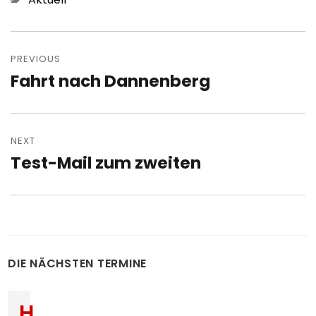
Post
navigation
PREVIOUS
Fahrt nach Dannenberg
Previous
post:
NEXT
Test-Mail zum zweiten
Next
post:
DIE NÄCHSTEN TERMINE
H