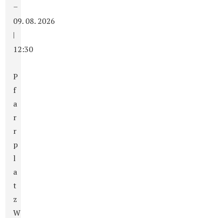
–
09. 08. 2026
|
12:30
P
f
a
r
r
p
l
a
t
z
W