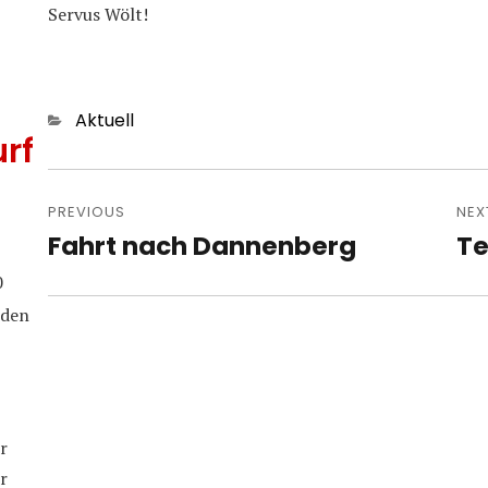
Servus Wölt!
Categories
Aktuell
rf
Post
navigation
PREVIOUS
NEX
Fahrt nach Dannenberg
Te
Previous
Nex
post:
pos
0
iden
r
r