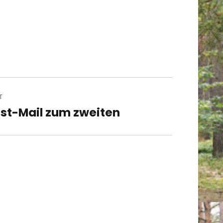
T
st-Mail zum zweiten
t
t: