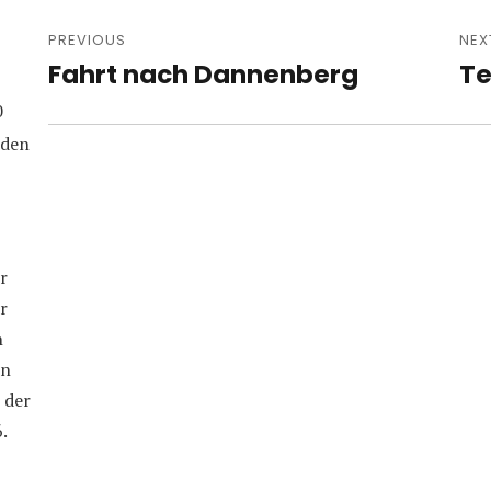
Post
navigation
PREVIOUS
NEX
Fahrt nach Dannenberg
Te
Previous
Nex
post:
pos
0
iden
r
r
n
in
 der
.