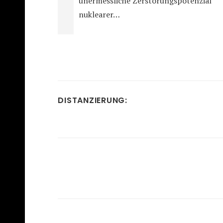
unermessliche Zerstörungspotenzial
nuklearer…
DISTANZIERUNG: