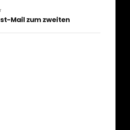
T
st-Mail zum zweiten
t
t: